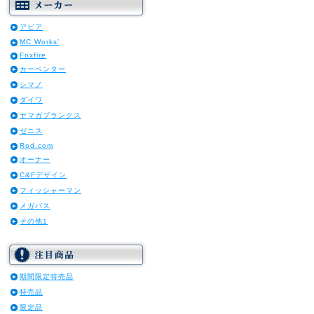
アピア
MC Works’
Foxfire
カーペンター
シマノ
ダイワ
ヤマガブランクス
ゼニス
Rod.com
オーナー
C&Fデザイン
フィッシャーマン
メガバス
その他1
期間限定特売品
特売品
限定品