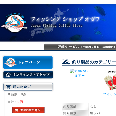
釣り製品のカテゴリ一
ルアー
フィッシ
商品数：0点
合計：
0円
釣り製品
なし
釣り種別
鯛ラバ