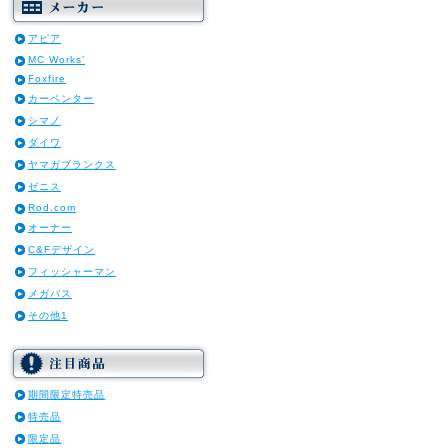
アピア
MC Works’
Foxfire
カーペンター
シマノ
ダイワ
ヤマガブランクス
ゼニス
Rod.com
オーナー
C&Fデザイン
フィッシャーマン
メガバス
その他1
期間限定特売品
特売品
限定品