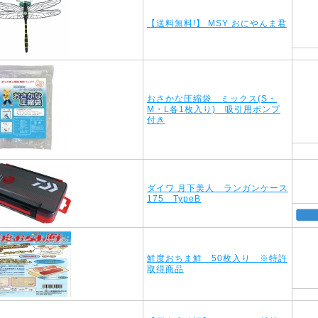
【送料無料!】 MSY おにやんま君
おさかな圧縮袋 ミックス(S・
M・L各1枚入り) 吸引用ポンプ
付き
ダイワ 月下美人 ランガンケース
175 TypeB
鮮度おちま鮮 50枚入り ※特許
取得商品