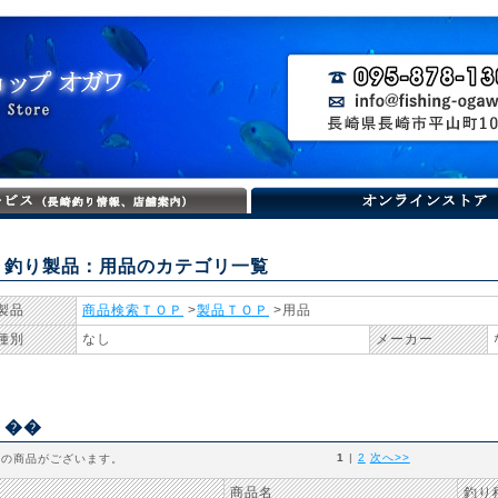
釣り製品：用品のカテゴリ一覧
製品
商品検索ＴＯＰ
>
製品ＴＯＰ
>用品
種別
なし
メーカー
��
1
 | 
2
次へ>>
件の商品がございます。
商品名
釣り