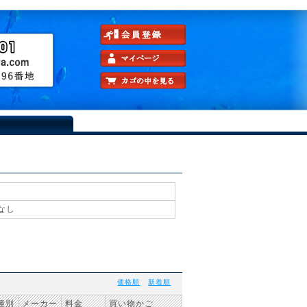
なし
価格順
新着順
種別
メーカー
料金
買い物かご