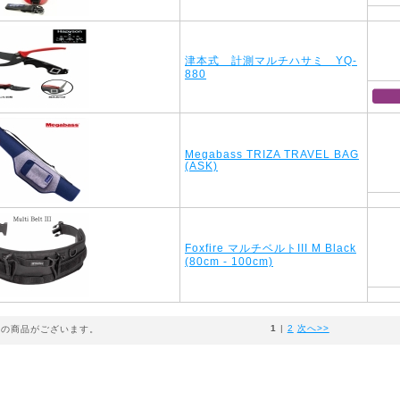
津本式 計測マルチハサミ YQ-
880
Megabass TRIZA TRAVEL BAG
(ASK)
Foxfire マルチベルトIII M Black
(80cm - 100cm)
1
 | 
2
次へ>>
件の商品がございます。