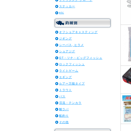
ステッカー
etc
オフショアキャスティング
ジギング
シーバス, ヒラメ
ショアジグ
GT・ツナ・ビッグフィッシュ
ロックフィッシュ
ライトゲーム
エギング
ルアー万能タイプ
トラウト
バス
渓流・テンカラ
鯛ラバ
船釣り
その他