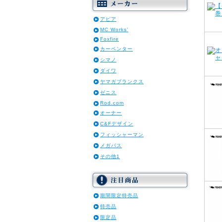
アピア
MC Works’
Foxfire
カーペンター
シマノ
ダイワ
ヤマガブランクス
ゼニス
Rod.com
オーナー
C&Fデザイン
フィッシャーマン
メガバス
その他1
期間限定特売品
特売品
限定品