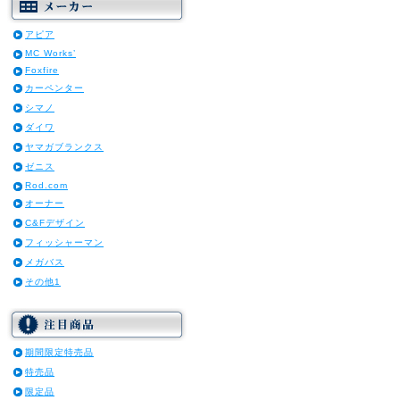
アピア
MC Works’
Foxfire
カーペンター
シマノ
ダイワ
ヤマガブランクス
ゼニス
Rod.com
オーナー
C&Fデザイン
フィッシャーマン
メガバス
その他1
期間限定特売品
特売品
限定品