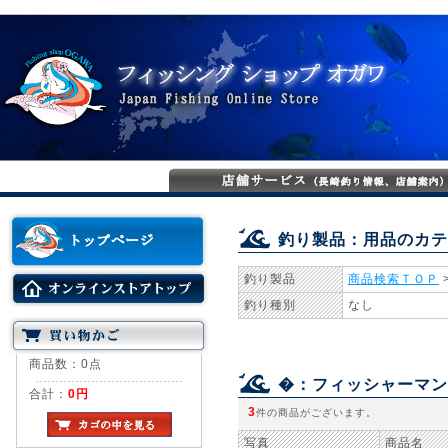
釣り製品：用品のカテ
釣り製品
商品検索ＴＯＰ
釣り種別
なし
商品数：0点
�：フィッシャーマン
合計：
0円
3
件の商品がございます。
写真
商品名