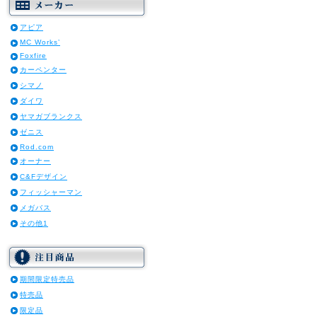
アピア
MC Works’
Foxfire
カーペンター
シマノ
ダイワ
ヤマガブランクス
ゼニス
Rod.com
オーナー
C&Fデザイン
フィッシャーマン
メガバス
その他1
期間限定特売品
特売品
限定品