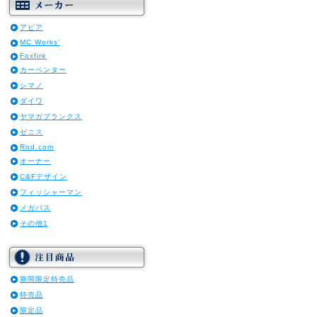
アピア
MC Works’
Foxfire
カーペンター
シマノ
ダイワ
ヤマガブランクス
ゼニス
Rod.com
オーナー
C&Fデザイン
フィッシャーマン
メガバス
その他1
期間限定特売品
特売品
限定品