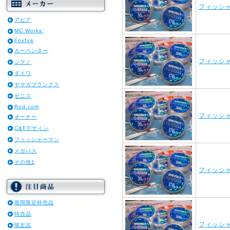
フィッシャ
アピア
MC Works’
Foxfire
カーペンター
フィッシャ
シマノ
ダイワ
ヤマガブランクス
ゼニス
Rod.com
フィッシャ
オーナー
C&Fデザイン
フィッシャーマン
メガバス
その他1
フィッシャ
期間限定特売品
特売品
フィッシャ
限定品