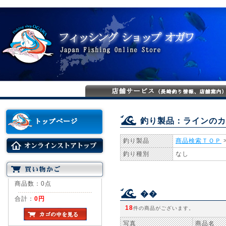
釣り製品：ラインのカ
釣り製品
商品検索ＴＯＰ
釣り種別
なし
商品数：0点
��
合計：
0円
18
件の商品がございます。
写真
商品名