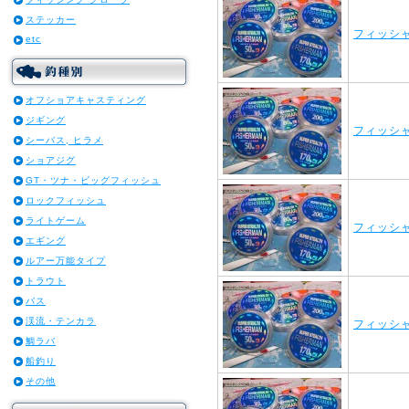
ステッカー
フィッシャ
etc
オフショアキャスティング
ジギング
フィッシャ
シーバス, ヒラメ
ショアジグ
GT・ツナ・ビッグフィッシュ
ロックフィッシュ
ライトゲーム
フィッシャ
エギング
ルアー万能タイプ
トラウト
バス
渓流・テンカラ
フィッシャ
鯛ラバ
船釣り
その他