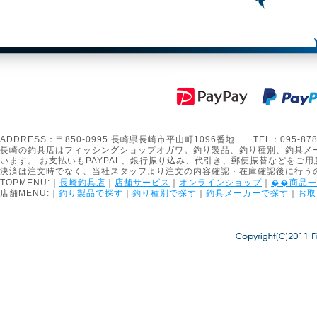
ADDRESS：〒850-0995 長崎県長崎市平山町1096番地 TEL：095-878-1301
長崎の釣具店はフィッシングショップオガワ。釣り製品、釣り種別、釣具メ
います。 お支払いもPAYPAL、銀行振り込み、代引き、郵便振替などをご用
決済は注文時でなく、当社スタッフより注文の内容確認・在庫確認後に行う
TOPMENU:｜
長崎釣具店
｜
店舗サービス
｜
オンラインショップ
｜
��商品一
店舗MENU:｜
釣り製品で探す
｜
釣り種別で探す
｜
釣具メーカーで探す
｜
お取