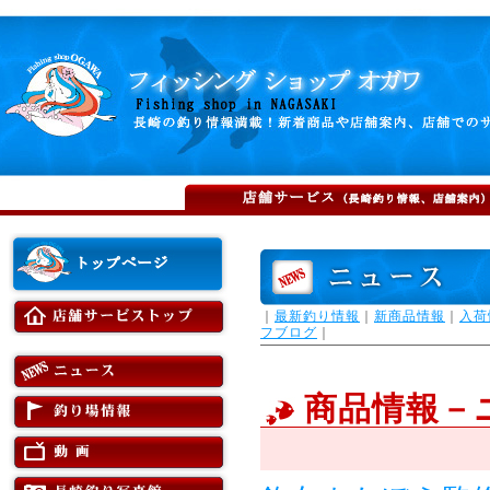
｜
最新釣り情報
｜
新商品情報
｜
入荷
フブログ
｜
商品情報－