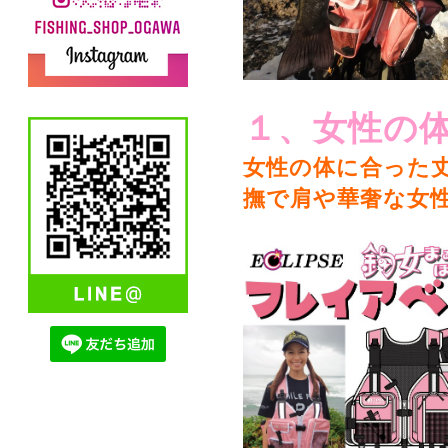
１、女性の体
女性の体に合った
撫で肩や華奢な女