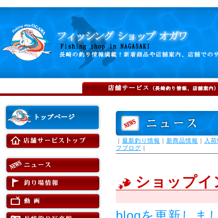
｜
最新釣り情報
｜
新商品情報
｜
入荷
フブログ
｜
ショップイ
blogを更新しま