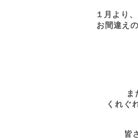
１月より、
お間違え
ま
くれぐれ
皆