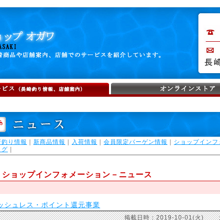
新釣り情報
｜
新商品情報
｜
入荷情報
｜
会員限定バーゲン情報
｜
ショップインフ
ログ
｜
ショップインフォメーション－ニュース
ッシュレス・ポイント還元事業
掲載日時：2019-10-01(火)