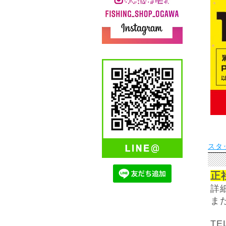
スタ
正
詳
ま
TE