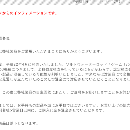
掲載日時：2011-12-15(木)
ノからのインフォメーションです。
様各位
は弊社製品をご愛用いただきまことにありがとうございます。
、平成22年4月に発売いたしました、ソルトウォーターロッド「ゲーム Type C S79
の3機種につきまして、全数強度検査を行っているにもかかわらず、設定検査
い製品が混在している可能性が判明いたしました。本来ならば対策品にて交
な見通しが立たないためこのたび返金にて対応させていただくこととなりま
、この度は弊社製品の自主回収にあたり、ご迷惑をお掛けしますことをお詫
ましては、お手持ちの製品を誠にお手数ではございますが、お買い上げの販
到着後5営業日以内に、ご購入代金を返金させていただきます。
商品は以下となります。