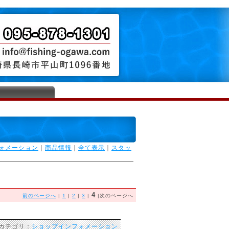
ォメーション
｜
商品情報
｜
全て表示
｜
スタッ
4
前のページへ
|
1
|
2
|
3
|
|次のページへ
 カテゴリ：
ショップインフォメーション