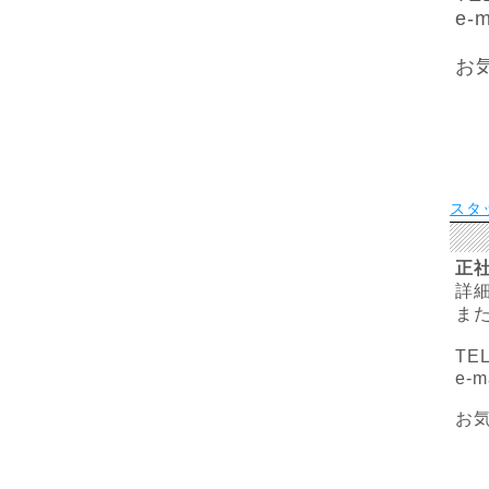
e-m
お
スタ
正
詳
ま
TE
e-m
お