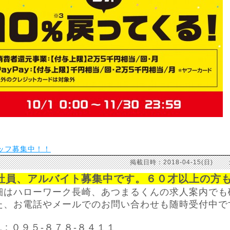
ッフ募集中！！
掲載日時：2018-04-15(日)
社員、アルバイト募集中です。６０才以上の方
細はハローワーク長崎、あつまるくんの求人案内でも
た、お電話やメールでのお問い合わせも随時受付中で
L : ０９５-８７８-８４１１