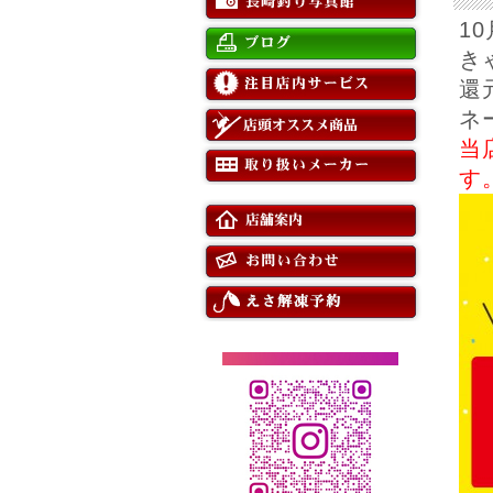
1
き
還
ネ
当
す