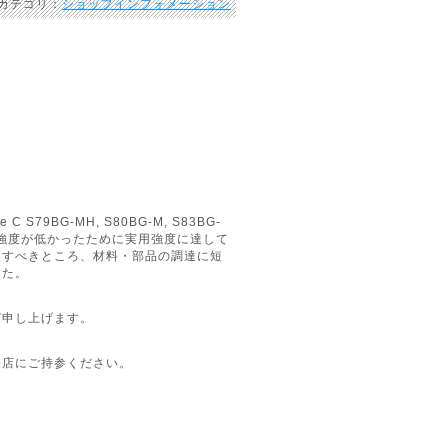
 カテゴリ：
ショップインフォメーション
BG-MH, S80BG-M, S83BG-
強度が低かったために実用強度に達して
換すべきところ、材料・部品の調達に短
した。
び申し上げます。
売店にご持参ください。