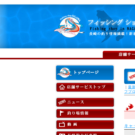
｜
最
フブ
キャ