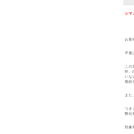
シマ
お客
平素
この度
M」
いな
期的
また
つき
弊社
対象