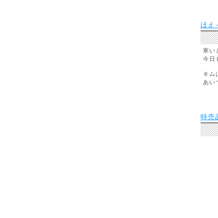
ほえ
寒い
今日
キム
あい
特売