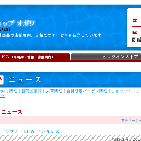
新釣り情報
｜
新商品情報
｜
入荷情報
｜
会員限定バーゲン情報
｜
ショップインフ
ログ
｜
ニュース
前のページ
12 シマノ NEW アンタレス
掲載日時：201