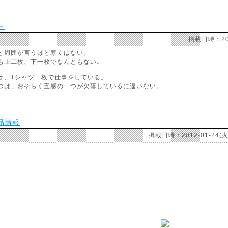
～
掲載日時：20
と周囲が言うほど寒くはない。
も上二枚、下一枚でなんともない。
は、Tシャツ一枚で仕事をしている。
つは、おそらく五感の一つが欠落しているに違いない。
品情報
掲載日時：2012-01-2