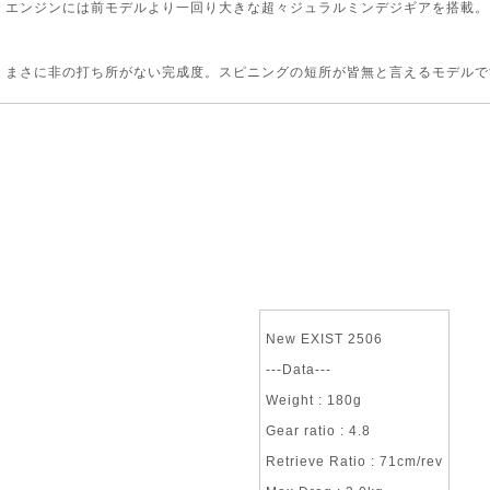
エンジンには前モデルより一回り大きな超々ジュラルミンデジギアを搭載。
まさに非の打ち所がない完成度。スピニングの短所が皆無と言えるモデルで
New EXIST 2506
---Data---
Weight : 180g
Gear ratio : 4.8
Retrieve Ratio : 71cm/rev