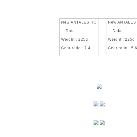
New ANTALES HG
New ANTALES
---Data---
---Data---
Weight : 225g
Weight : 225g
Gear ratio : 7.4
Gear ratio : 5.