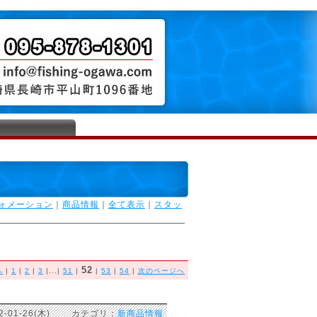
ォメーション
｜
商品情報
｜
全て表示
｜
スタッ
52
へ
|
1
|
2
|
3
|...|
51
|
|
53
|
54
|
次のページへ
2-01-26(木) カテゴリ：
新商品情報