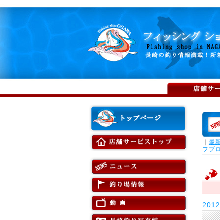
｜
最
フブ
20