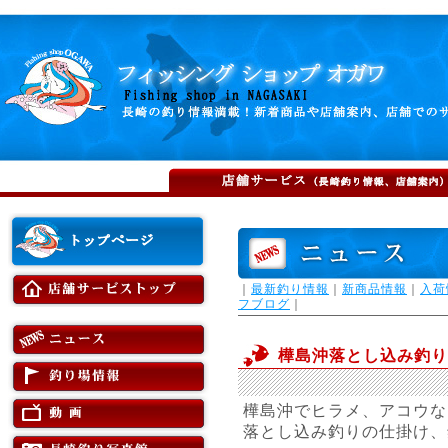
｜
最新釣り情報
｜
新商品情報
｜
入荷
フブログ
｜
樺島沖落とし込み釣り
樺島沖でヒラメ、アコウな
落とし込み釣りの仕掛け、