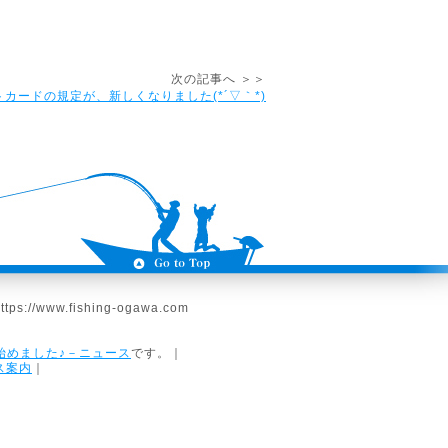
次の記事へ ＞＞
カードの規定が、新しくなりました(*´▽｀*)
/www.fishing-ogawa.com
始めました♪－ニュース
です。｜
ス案内
｜