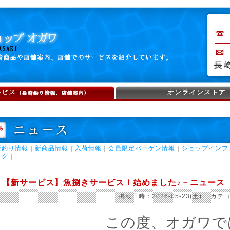
新釣り情報
｜
新商品情報
｜
入荷情報
｜
会員限定バーゲン情報
｜
ショップインフ
ログ
｜
【新サービス】魚捌きサービス！始めました♪－ニュース
掲載日時：2026-05-23(土) カテ
この度、オガワで