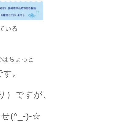
ている
手
ではちょっと
です。
り）ですが、
^_-)-☆