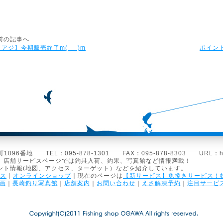
前の記事へ
アジ】今期販売終了m(_ _)m
ポイント
96番地 TEL：095-878-1301 FAX：095-878-8303 URL：https:/
。店舗サービスページでは釣具入荷、釣果、写真館など情報満載！
ント情報(地図、アクセス、ターゲット）などを紹介しています。
ス
｜
オンラインショップ
｜現在のページは
【新サービス】魚捌きサービス！
画
｜
長崎釣り写真館
｜
店舗案内
｜
お問い合わせ
｜
えさ解凍予約
｜
注目サービ