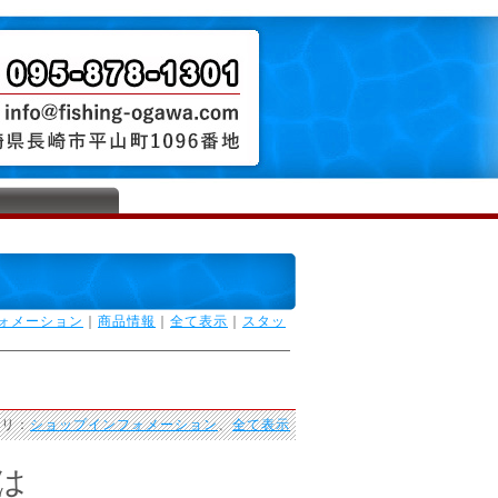
ォメーション
｜
商品情報
｜
全て表示
｜
スタッ
ゴリ：
ショップインフォメーション
、
全て表示
は