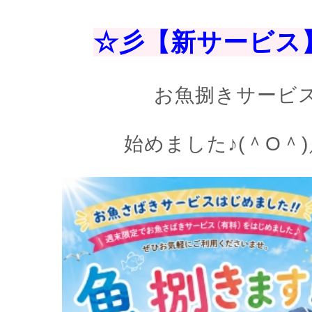
☆彡【新サービス
お魚捌きサービ
始めました♪(＾O＾