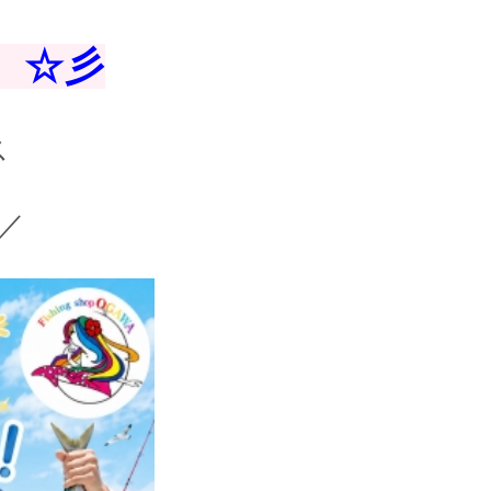
】☆彡
ス
)／