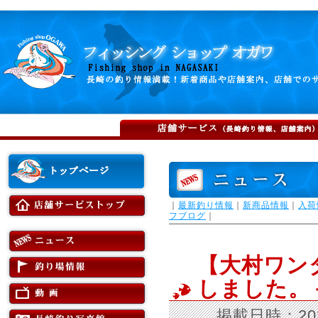
｜
最新釣り情報
｜
新商品情報
｜
入荷
フブログ
｜
【大村ワン
しました。
掲載日時：202