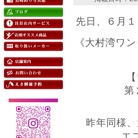
先日、６月１
《大村湾ワン
【
第
昨年同様、
エ