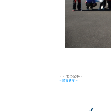
＜＜ 前の記事へ
～謹賀新年～