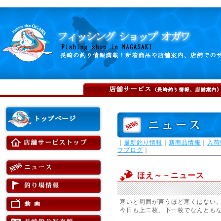
｜
最新釣り情報
｜
新商品情報
｜
入荷
フブログ
｜
ほえ～－ニュース
寒いと周囲が言うほど寒くはない
今日も上二枚、下一枚でなんとも