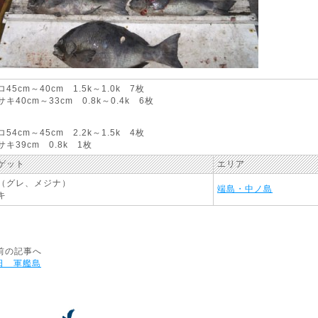
45cm～40cm 1.5k～1.0k 7枚
40cm～33cm 0.8k～0.4k 6枚
54cm～45cm 2.2k～1.5k 4枚
キ39cm 0.8k 1枚
ゲット
エリア
（グレ、メジナ）
端島・中ノ島
キ
前の記事へ
日 軍艦島