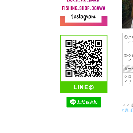
①クロ
イサキ
②クロ
イサ
ター
クロ
イサ
＜＜ 
6月3