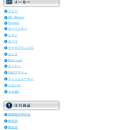
アピア
MC Works’
Foxfire
カーペンター
シマノ
ダイワ
ヤマガブランクス
ゼニス
Rod.com
オーナー
C&Fデザイン
フィッシャーマン
メガバス
その他1
期間限定特売品
特売品
限定品