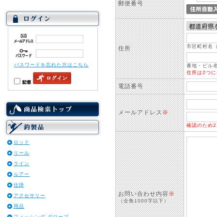
郵便番号
市区町村名
住所
パスワードを忘れた方はこちら
番地・ビル名
住所は2つ
電話番号
メールアドレス
※
確認のため
ロッド
リール
ライン
ルアー
仕掛
お問い合わせ内容
※
アクセサリー
（全角1000字以下）
用品
フィッシング グローブ