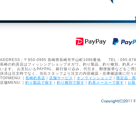
ADDRESS：〒850-0995 長崎県長崎市平山町1096番地 TEL：095-878-1301
長崎の釣具店はフィッシングショップオガワ。釣り製品、釣り種別、釣具メ
います。 お支払いもPAYPAL、銀行振り込み、代引き、郵便振替などをご用
決済は注文時でなく、当社スタッフより注文の内容確認・在庫確認後に行う
TOPMENU:｜
長崎釣具店
｜
店舗サービス
｜
オンラインショップ
｜
限定品：商
店舗MENU:｜
釣り製品で探す
｜
釣り種別で探す
｜
釣具メーカーで探す
｜
お取