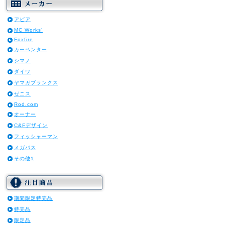
アピア
MC Works’
Foxfire
カーペンター
シマノ
ダイワ
ヤマガブランクス
ゼニス
Rod.com
オーナー
C&Fデザイン
フィッシャーマン
メガバス
その他1
期間限定特売品
特売品
限定品