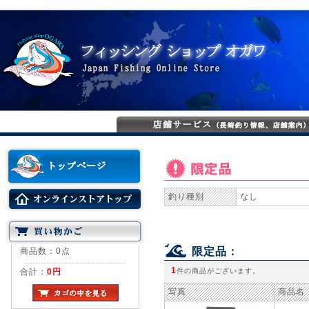
釣り種別
なし
限定品：
商品数：0点
1
合計：
0円
件の商品がございます。
写真
商品名