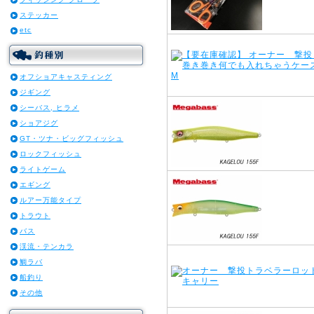
ステッカー
etc
オフショアキャスティング
ジギング
シーバス, ヒラメ
ショアジグ
GT・ツナ・ビッグフィッシュ
ロックフィッシュ
ライトゲーム
エギング
ルアー万能タイプ
トラウト
バス
渓流・テンカラ
鯛ラバ
船釣り
その他