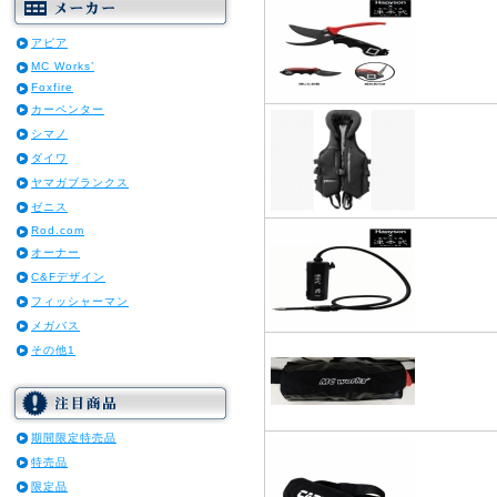
アピア
MC Works’
Foxfire
カーペンター
シマノ
ダイワ
ヤマガブランクス
ゼニス
Rod.com
オーナー
C&Fデザイン
フィッシャーマン
メガバス
その他1
期間限定特売品
特売品
限定品