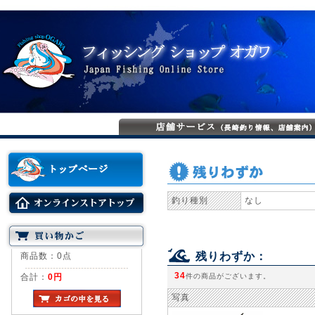
釣り種別
なし
残りわずか：
商品数：0点
34
合計：
0円
件の商品がございます。
写真