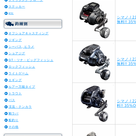
ステッカー
etc
シマノ / 
無料!! 35
オフショアキャスティング
ジギング
シーバス, ヒラメ
ショアジグ
シマノ / 
GT・ツナ・ビッグフィッシュ
無料!! 35
ロックフィッシュ
ライトゲーム
エギング
ルアー万能タイプ
トラウト
バス
シマノ / 
料!! 35%
渓流・テンカラ
鯛ラバ
船釣り
その他