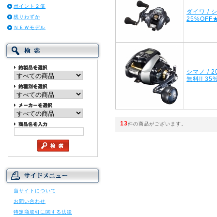
ポイント２倍
ダイワ / 
残りわずか
25%OFF
ＮＥＷモデル
シマノ / 
無料!! 35
13
件の商品がございます。
当サイトについて
お問い合わせ
特定商取引に関する法律