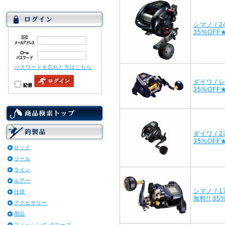
シマノ / 2
35%OFF
パスワードを忘れた方はこちら
ダイワ / 
35%OFF
ダイワ / 
35%OFF
ロッド
リール
ライン
ルアー
シマノ / 
仕掛
無料!! 3
アクセサリー
用品
フィッシング グローブ