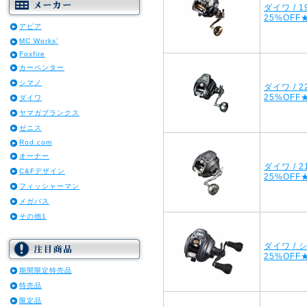
ダイワ / 
25%OFF
アピア
MC Works’
Foxfire
カーペンター
シマノ
ダイワ / 
25%OFF
ダイワ
ヤマガブランクス
ゼニス
Rod.com
オーナー
ダイワ / 
C&Fデザイン
25%OFF
フィッシャーマン
メガバス
その他1
ダイワ / 
25%OFF
期間限定特売品
特売品
限定品