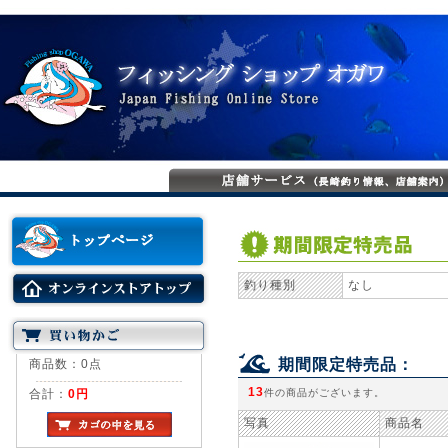
釣り種別
なし
期間限定特売品：
商品数：0点
13
合計：
0円
件の商品がございます。
写真
商品名