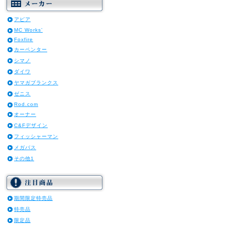
アピア
MC Works’
Foxfire
カーペンター
シマノ
ダイワ
ヤマガブランクス
ゼニス
Rod.com
オーナー
C&Fデザイン
フィッシャーマン
メガバス
その他1
期間限定特売品
特売品
限定品