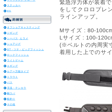
緊急浮力体が装着
ステッカー
をしてクロロプレ
etc
ラインアップ。
オフショアキャスティング
Mサイズ : 80-100c
ジギング
Lサイズ : 100-120c
シーバス, ヒラメ
(※ベルトの内周実
ショアジグ
GT・ツナ・ビッグフィッシュ
着用した上でのサイ
ロックフィッシュ
ライトゲーム
エギング
ルアー万能タイプ
トラウト
バス
渓流・テンカラ
鯛ラバ
船釣り
その他