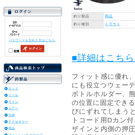
釣り製品
用品
釣り種別
トラウト
パスワードを忘れた方はこちら
■詳細はこち
フィット感に優れ
にも役立つウェー
ロッド
ボトルホルダー、
リール
の位置に固定でき
ライン
ルアー
びにずれてしまう
仕掛
トコード用Dカン
アクセサリー
ザインと内側の押
用品
フィッシング グローブ