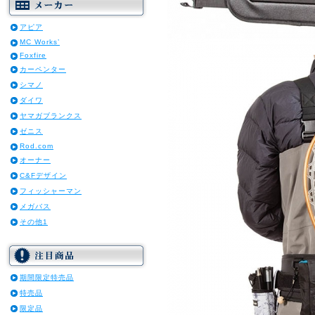
アピア
MC Works’
Foxfire
カーペンター
シマノ
ダイワ
ヤマガブランクス
ゼニス
Rod.com
オーナー
C&Fデザイン
フィッシャーマン
メガバス
その他1
期間限定特売品
特売品
限定品